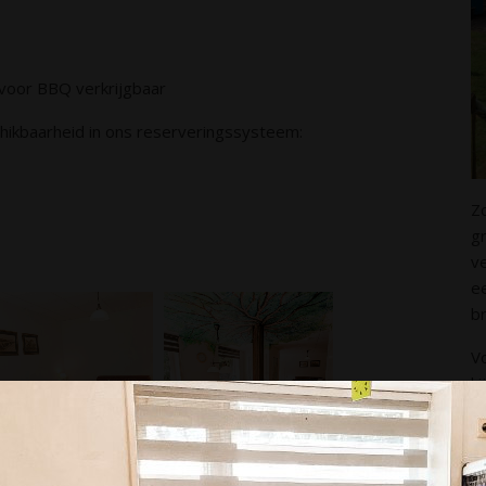
 voor BBQ verkrijgbaar
ikbaarheid in ons reserveringssysteem:
Z
g
ve
e
b
V
ki
af