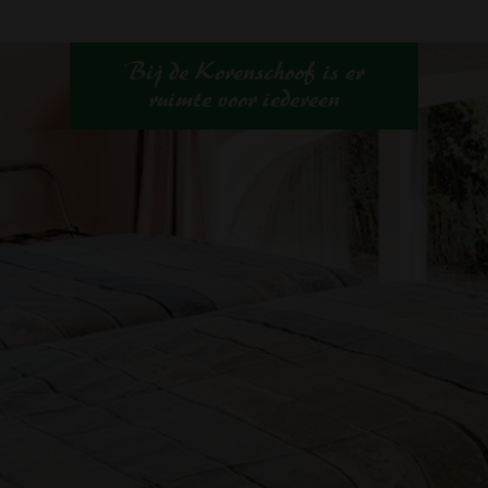
B
i
j
d
e
K
o
r
e
n
s
c
h
o
o
f
i
s
e
r
r
u
i
m
t
e
v
o
o
r
i
e
d
e
r
e
e
n