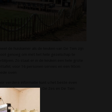
owel de huiskamer als de keuken van De Tien zijn
root genoeg om met het hele gezelschap te
rblijven. Zo staat er in de keuken een hele grote
ettafel, voor 16 personen servies en een 90cm
rede oven
oor verdere informatie kunt u het beste even
jken bij de inventaris van De Zes en De Tien
zonderlijk.