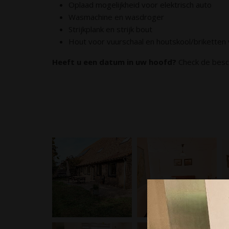
Oplaad mogelijkheid voor elektrisch auto
Wasmachine en wasdroger
Strijkplank en strijk bout
Hout voor vuurschaal en houtskool/briketten
Heeft u een datum in uw hoofd?
Check de besch