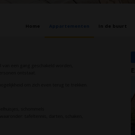
Home
Appartementen
In de buurt
l van een gang geschakeld worden,
E
rsonen ontstaat.
mogelijkheid om zich even terug te trekken.
eelhuisjes, schommels
waaronder: tafeltennis, darten, schaken,