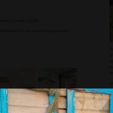
 voor BBQ verkrijgbaar
ikbaarheid in ons reserveringssysteem:
Z
g
ve
e
b
V
ki
af