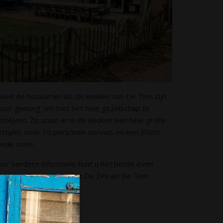
owel de huiskamer als de keuken van De Tien zijn
root genoeg om met het hele gezelschap te
rblijven. Zo staat er in de keuken een hele grote
ettafel, voor 16 personen servies en een 90cm
rede oven
oor verdere informatie kunt u het beste even
jken bij de inventaris van De Zes en De Tien
zonderlijk.