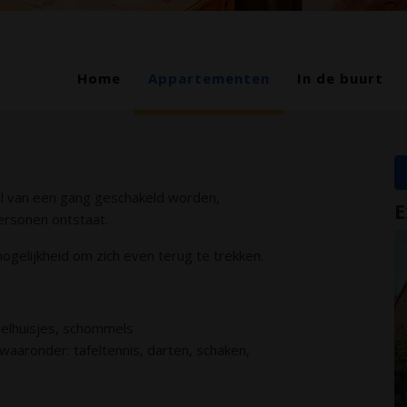
Home
Appartementen
In de buurt
l van een gang geschakeld worden,
E
rsonen ontstaat.
mogelijkheid om zich even terug te trekken.
eelhuisjes, schommels
waaronder: tafeltennis, darten, schaken,