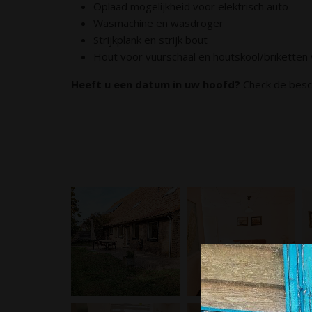
Oplaad mogelijkheid voor elektrisch auto
Wasmachine en wasdroger
Strijkplank en strijk bout
Hout voor vuurschaal en houtskool/briketten
Heeft u een datum in uw hoofd?
Check de besch