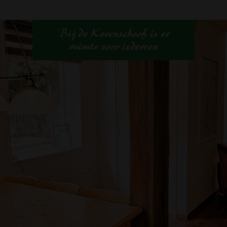
B
i
j
d
e
K
o
r
e
n
s
c
h
o
o
f
i
s
e
r
r
u
i
m
t
e
v
o
o
r
i
e
d
e
r
e
e
n